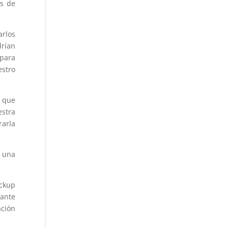
os de
arlos
drían
 para
estro
 que
stra
rarla
, una
ackup
 ante
ación