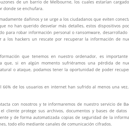
 buzones de un barrio de Melbourne, los cuales estarían cargad
or donde se enchufara.
remadamente dañinos y se urge a los ciudadanos que eviten conect
que no han querido desvelar más detalles, estos dispositivos po
do para robar información personal o ransomware, desarrollado
r a los hackers un rescate por recuperar la información de nu
información que tenemos en nuestro ordenador, es importante
a que, si en algún momento sufriéramos una pérdida de nue
 natural o ataque, podamos tener la oportunidad de poder recupe
 66% de los usuarios en internet han sufrido al menos una vez
ntacta con nosotros y te informaremos de nuestro servicio de B
, el cliente protege sus archivos, documentos y bases de datos
mente y de forma automatizada copias de seguridad de la inform
ones, todo ello mediante canales de comunicación cifrados.