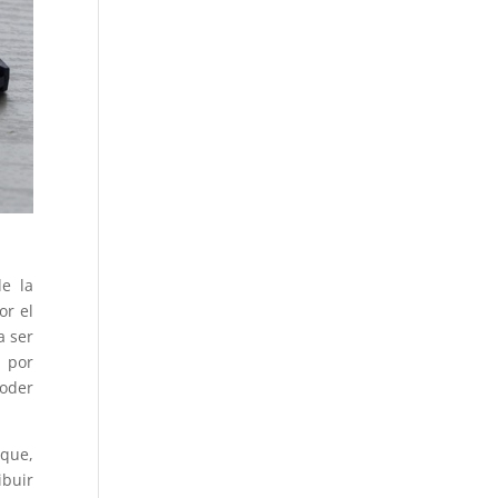
de la
or el
a ser
y por
poder
 que,
buir