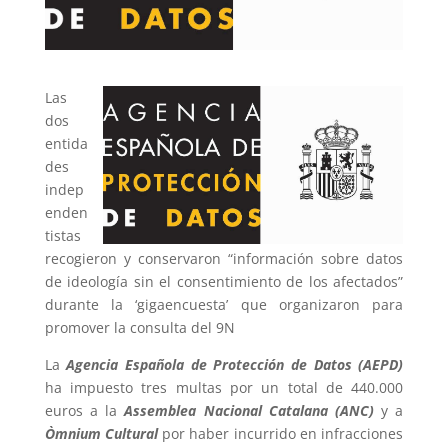
Las
dos
entida
des
indep
enden
tistas
recogieron y conservaron “información sobre datos
de ideología sin el consentimiento de los afectados”
durante la ‘gigaencuesta’ que organizaron para
promover la consulta del 9N
La
Agencia Española de Protección de Datos (AEPD)
ha impuesto tres multas por un total de 440.000
euros a la
Assemblea Nacional Catalana (ANC)
y a
Òmnium Cultural
por haber incurrido en infracciones