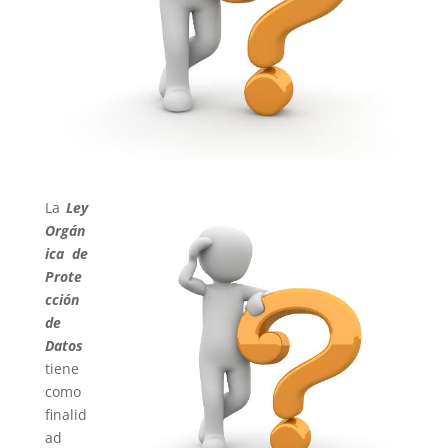
La
Ley
Orgán
ica de
Prote
cción
de
Datos
tiene
como
finalid
ad